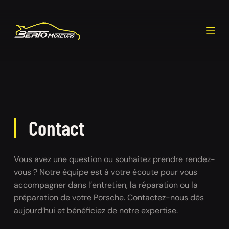
P
a
s
s
e
r
a
u
c
o
n
t
e
Contact
n
u
Vous avez une question ou souhaitez prendre rendez-
vous ? Notre équipe est à votre écoute pour vous 
accompagner dans l’entretien, la réparation ou la 
préparation de votre Porsche. Contactez-nous dès 
aujourd’hui et bénéficiez de notre expertise.